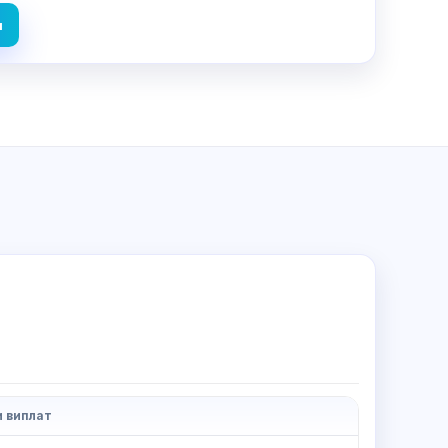
и
 виплат