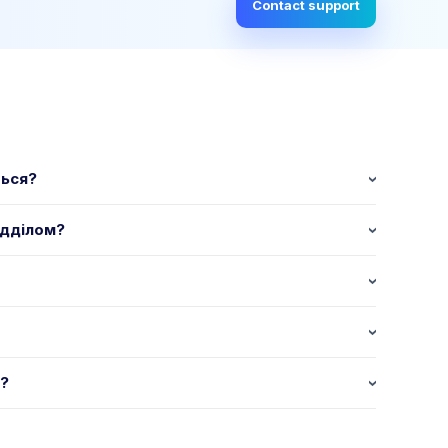
Contact support
ться?
ідділом?
и?