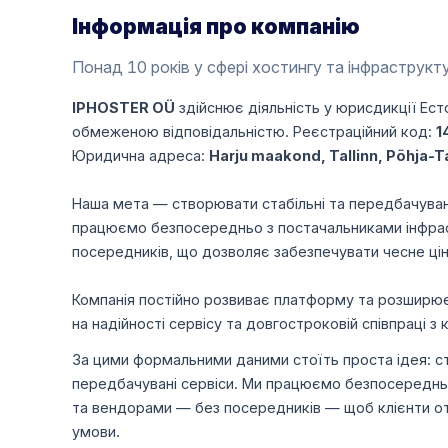
Інформація про компанію
Понад 10 років у сфері хостингу та інфраструкту
IPHOSTER OÜ
здійснює діяльність у юрисдикції Ест
обмеженою відповідальністю. Реєстраційний код:
1
Юридична адреса:
Harju maakond, Tallinn, Põhja-Tal
Наша мета — створювати стабільні та передбачуван
працюємо безпосередньо з постачальниками інфрас
посередників, що дозволяє забезпечувати чесне цін
Компанія постійно розвиває платформу та розширює
на надійності сервісу та довгостроковій співпраці з 
За цими формальними даними стоїть проста ідея: ст
передбачувані сервіси. Ми працюємо безпосереднь
та вендорами — без посередників — щоб клієнти отр
умови.