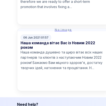
therefore we are ready to offer a short-term
promotion that involves fixing a…
Read more
No image
06 Jun 2021 01:57
Наша команда вітає Вас із Новим 2022
роком
Наша команда душевно та щиро вітає всіх наших
партнерів та клієнтів з наступаючим Новим 2022
роком! Бажаємо Вам міцного здоров'я, достатку
творчих ідей, натхнення та процвітання. Н…
Read more
Need help?