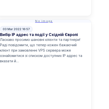
Read more
No image
03 Mar 2022 16:57
Вибір IP адрес та події у Східній Європі
Ласкаво просимо шановні клієнти та партнери!
Раді повідомити, що тепер кожен бажаючий
клієнт при замовленні VPS сервера може
ознайомитися зі списком доступних IP адрес та
вказати й…