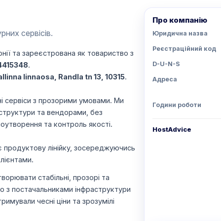
Про компанію
рних сервісів.
Юридична назва
Реєстраційний код
онії та зареєстрована як товариство з
D-U-N-S
4415348
.
linna linnaosa, Randla tn 13, 10315
.
Адреса
і сервіси з прозорими умовами. Ми
Години роботи
труктури та вендорами, без
оутворення та контроль якості.
HostAdvice
 продуктову лінійку, зосереджуючись
клієнтами.
ворювати стабільні, прозорі та
о з постачальниками інфраструктури
имували чесні ціни та зрозумілі