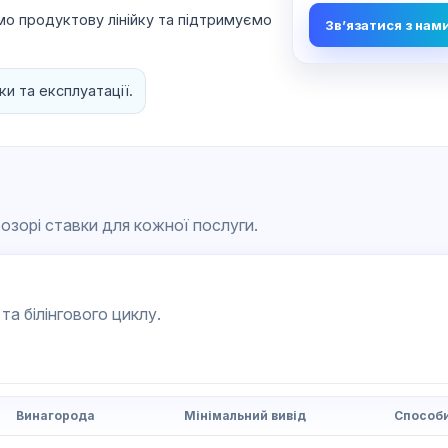
 продуктову лінійку та підтримуємо
Зв’язатися з нам
и та експлуатації.
озорі ставки для кожної послуги.
та білінгового циклу.
Винагорода
Мінімальний вивід
Способи