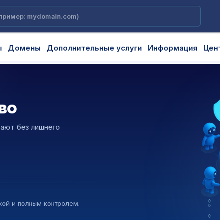
ы
Домены
Дополнительные услуги
Информация
Цен
во
ей
ают без лишнего
бильно и
и реализации любых
лишних шагов.
правлением DNS.
кой и полным контролем.
 почты и повседневных задач.
 основа стабильности и
гирование NS