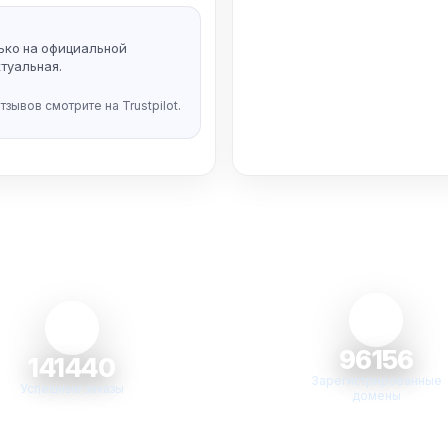
ько на официальной
туальная.
тзывов смотрите на Trustpilot.
96156
141440
Зарегистрированные
Успешные заказы
домены