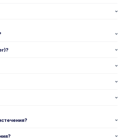
?
er)?
истечения?
ния?