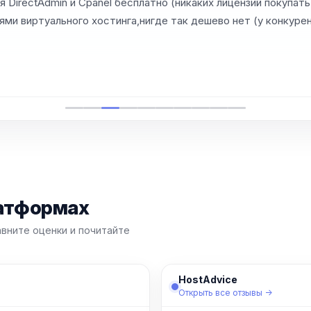
 DirectAdmin и Cpanel бесплатно (никаких лицензий покупат
ями виртуального хостинга,нигде так дешево нет (у конкуре
латформах
авните оценки и почитайте
HostAdvice
Открыть все отзывы →