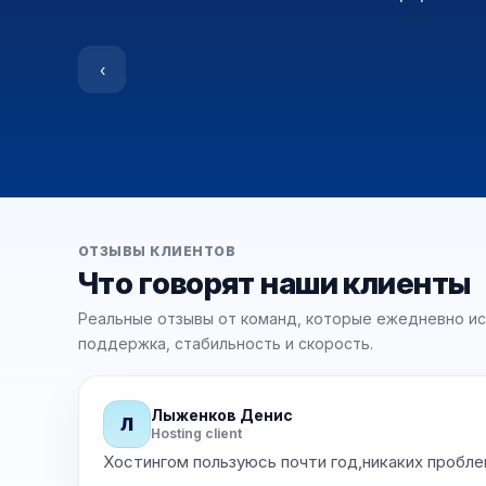
0 websites
50 GB SSD
8 GB RAM
8 cores
64 GB RAM
Unmetered @ 1 G
‹
ОТЗЫВЫ КЛИЕНТОВ
Что говорят наши клиенты
Реальные отзывы от команд, которые ежедневно ис
поддержка, стабильность и скорость.
Лыженков Денис
Л
★
★
★
★
Hosting client
маю
Хостингом пользуюсь почти год,никаких пробле