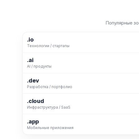
Популярные зо
.io
Технологии / стартапы
.ai
AI / продукты
.dev
Разработка / портфолио
.cloud
Инфраструктура / SaaS
.app
Мобильные приложения