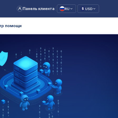
|
Панель клиента
RU
USD
$
тр помощи