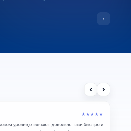
›
‹
›
Н
★
★
★
★
★
H
ысоком уровне,отвечают довольно таки быстро и
Отличн