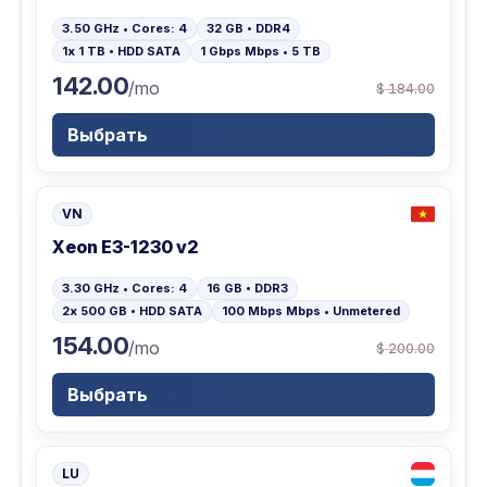
3.50 GHz • Cores: 4
32 GB • DDR4
1x 1 TB • HDD SATA
1 Gbps Mbps • 5 TB
142.00
/mo
$ 184.00
Выбрать
VN
Xeon E3-1230 v2
3.30 GHz • Cores: 4
16 GB • DDR3
2x 500 GB • HDD SATA
100 Mbps Mbps • Unmetered
154.00
/mo
$ 200.00
Выбрать
LU