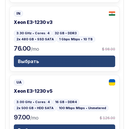
IN
Xeon E3-1230 v3
3.30 GHz • Cores: 4
32 GB • DDR3
2x 480 GB • SSD SATA
1 Gbps Mbps • 10 TB
76.00
/mo
$ 98.00
Выбрать
UA
Xeon E3-1230 v5
3.00 GHz • Cores: 4
16 GB • DDR4
2x 500 GB • HDD SATA
100 Mbps Mbps • Unmetered
97.00
/mo
$ 126.00