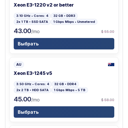
Xeon E3-1220 v2 or better
3.10 GHz • Cores: 4
32 GB • DDR3
2x 1 TB • SSD SATA
1 Gbps Mbps • Unmetered
43.00
/mo
$ 55.00
Выбрать
AU
Xeon E3-1245 v5
3.50 GHz • Cores: 4
32 GB • DDR4
2x 2 TB • HDD SATA
1 Gbps Mbps • 5 TB
45.00
/mo
$ 58.00
Выбрать