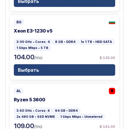
Выбрать
BG
Xeon E3-1230 v5
3.00 GHz • Cores: 4
8 GB • DDR4
1x 1 TB • HDD SATA
1 Gbps Mbps • 5 TB
104.00
/mo
$ 135.00
Выбрать
AL
Ryzen 5 3600
3.60 GHz • Cores: 6
64 GB • DDR4
2x 480 GB • SSD NVME
1 Gbps Mbps • Unmetered
109.00
/mo
$ 141.00