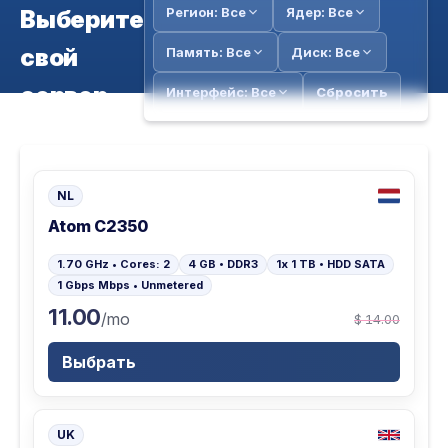
Регион: Все
Ядер: Все
Выберите
свой
Память: Все
Диск: Все
сервер
Интерфейс: Все
Сбросить
NL
Atom C2350
1.70 GHz • Cores: 2
4 GB • DDR3
1x 1 TB • HDD SATA
1 Gbps Mbps • Unmetered
11.00
/mo
$ 14.00
Выбрать
UK