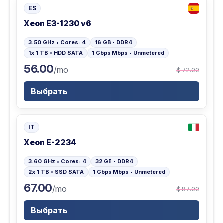
ES
Xeon E3-1230 v6
3.50 GHz • Cores: 4
16 GB • DDR4
1x 1 TB • HDD SATA
1 Gbps Mbps • Unmetered
56.00
/mo
$ 72.00
Выбрать
IT
Xeon E-2234
3.60 GHz • Cores: 4
32 GB • DDR4
2x 1 TB • SSD SATA
1 Gbps Mbps • Unmetered
67.00
/mo
$ 87.00
Выбрать