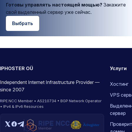
Готовы управлять настоящей мощью?
Закажите
свой выделенный сервер уже сейчас.
Выбрать
IPHOSTER OÜ
Услуги
Independent Internet Infrastructure Provider —
Хостинг
since 2007
VPS серв
RIPE NCC Member • AS210734 • BGP Network Operator
Выделен
• IPv4 & IPv6 Resources
сервер
Проверит
домен