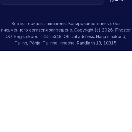
Все материалы защищены. Копирование данных без
письменного согласия запрещено. Copyright (c) 2026. IPhoster
OÜ. Registrikood: 14415348. Official address: Harju maakond,
Tallinn, Põhja-Tallinna linnaosa, Randla tn 13, 10315.