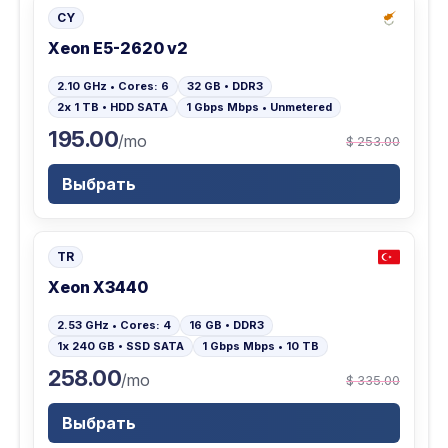
CY
Xeon E5-2620 v2
2.10 GHz • Cores: 6
32 GB • DDR3
2x 1 TB • HDD SATA
1 Gbps Mbps • Unmetered
195.00
/mo
$ 253.00
Выбрать
TR
Xeon X3440
2.53 GHz • Cores: 4
16 GB • DDR3
1x 240 GB • SSD SATA
1 Gbps Mbps • 10 TB
258.00
/mo
$ 335.00
Выбрать