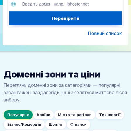
Перевірити
Повний список
Доменні зони та ціни
Переглянь доменні зони за категоріями — популярні
завантажені заздалегідь, інші з’являться миттєво після
вибору.
Популярне
Країни
Міста та регіони
Технології
Бізнес/Комерція
Шопінг
Фінанси