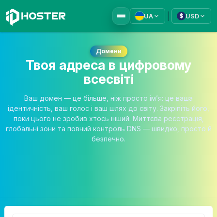
|
UA
USD
$
Домени
Твоя адреса в цифровому
всесвіті
Ваш домен — це більше, ніж просто ім’я: це ваша
ідентичність, ваш голос і ваш шлях до світу. Закріпіть його,
поки цього не зробив хтось інший. Миттєва реєстрація,
глобальні зони та повний контроль DNS — швидко, просто й
безпечно.