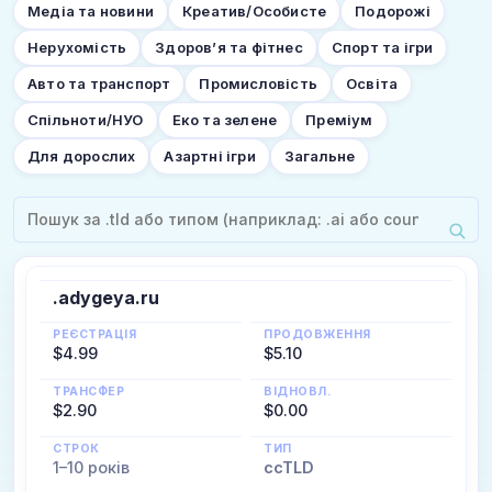
Медіа та новини
Креатив/Особисте
Подорожі
Нерухомість
Здоров’я та фітнес
Спорт та ігри
Авто та транспорт
Промисловість
Освіта
Спільноти/НУО
Еко та зелене
Преміум
Для дорослих
Азартні ігри
Загальне
.adygeya.ru
РЕЄСТРАЦІЯ
ПРОДОВЖЕННЯ
$4.99
$5.10
ТРАНСФЕР
ВІДНОВЛ.
$2.90
$0.00
СТРОК
ТИП
1–10 років
ccTLD