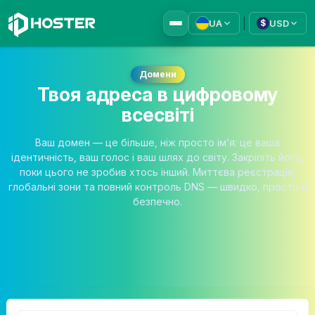
|
UA
USD
$
Домени
Твоя адреса в цифровому
всесвіті
Ваш домен — це більше, ніж просто ім’я: це ваша
ідентичність, ваш голос і ваш шлях до світу. Закріпіть його,
поки цього не зробив хтось інший. Миттєва реєстрація,
глобальні зони та повний контроль DNS — швидко, просто й
безпечно.