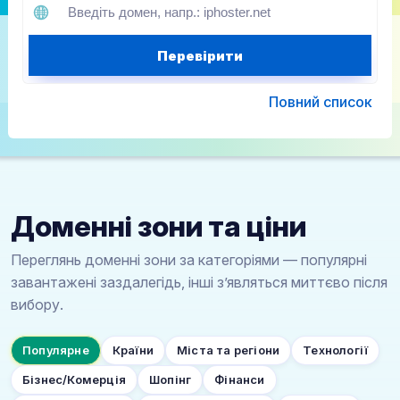
Перевірити
Повний список
Доменні зони та ціни
Переглянь доменні зони за категоріями — популярні
завантажені заздалегідь, інші з’являться миттєво після
вибору.
Популярне
Країни
Міста та регіони
Технології
Бізнес/Комерція
Шопінг
Фінанси