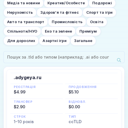
Медіа та новини
Креатив/Особисте
Подорожі
Нерухомість
Здоров’я та фітнес
Спорт та ігри
Авто та транспорт
Промисловість
Освіта
Спільноти/НУО
Еко та зелене
Преміум
Для дорослих
Азартні ігри
Загальне
.adygeya.ru
РЕЄСТРАЦІЯ
ПРОДОВЖЕННЯ
$4.99
$5.10
ТРАНСФЕР
ВІДНОВЛ.
$2.90
$0.00
СТРОК
ТИП
1–10 років
ccTLD