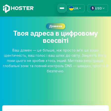
|
UA
USD
$
Домени
Твоя адреса в цифровому
всесвіті
Ваш домен — це більше, ніж просто ім’я: це ваша
ідентичність, ваш голос і ваш шлях до світу. Закріпіть його,
поки цього не зробив хтось інший. Миттєва реєстрація,
глобальні зони та повний контроль DNS — швидко, просто й
безпечно.