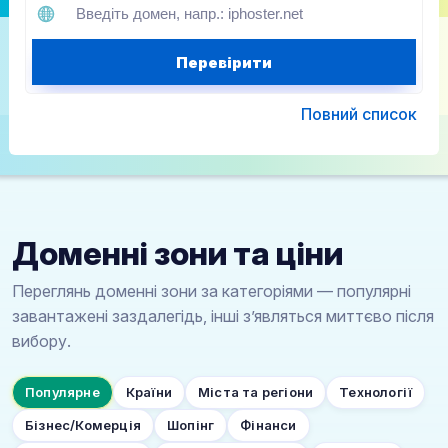
Перевірити
Повний список
Доменні зони та ціни
Переглянь доменні зони за категоріями — популярні
завантажені заздалегідь, інші з’являться миттєво після
вибору.
Популярне
Країни
Міста та регіони
Технології
Бізнес/Комерція
Шопінг
Фінанси