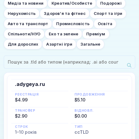
Медіа та новини
Креатив/Особисте
Подорожі
Нерухомість
Здоров’я та фітнес
Спорт та ігри
Авто та транспорт
Промисловість
Освіта
Спільноти/НУО
Еко та зелене
Преміум
Для дорослих
Азартні ігри
Загальне
.adygeya.ru
РЕЄСТРАЦІЯ
ПРОДОВЖЕННЯ
$4.99
$5.10
ТРАНСФЕР
ВІДНОВЛ.
$2.90
$0.00
СТРОК
ТИП
1–10 років
ccTLD