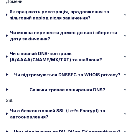
Домени
Як працюють реєстрація, продовження та
пільговий період після закінчення?
Чи можна перенести домен до вас і зберегти
дату закінчення?
Чи є повний DNS-контроль
(A/AAAA/CNAME/MX/TXT) та шаблони?
Чи підтримуються DNSSEC та WHOIS privacy?
Скільки триває поширення DNS?
SSL
Чи є безкоштовний SSL (Let’s Encrypt) та
автооновлення?
Чим відрізняються DV, OV та EV сертифікати?