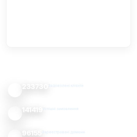
233730
Задоволені клієнти
141419
Успішні замовлення
96155
Зареєстровані домени