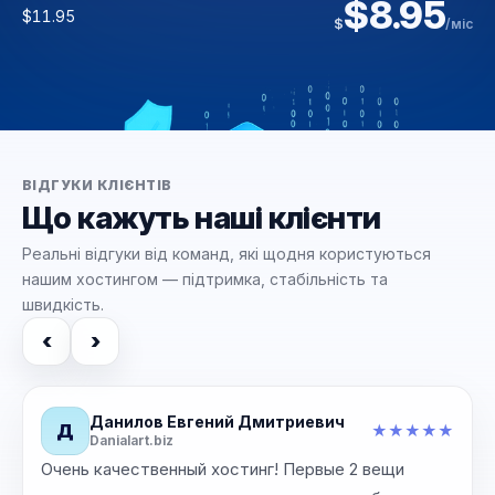
$8.95
$42.00
$3.95
$11.95
NS-делегування
$
/міс
$6.00
$42.00
$41.89
$
$
/міс
/міс
$
/рік
ВІДГУКИ КЛІЄНТІВ
Що кажуть наші клієнти
Реальні відгуки від команд, які щодня користуються
нашим хостингом — підтримка, стабільність та
швидкість.
‹
›
Данилов Евгений Дмитриевич
Д
★
★
★
★
★
★
Danialart.biz
‹
›
Очень качественный хостинг! Первые 2 вещи