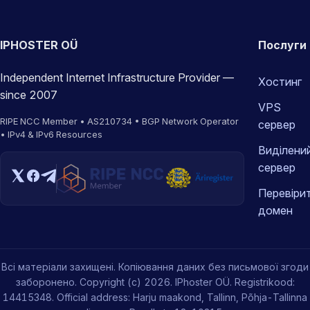
IPHOSTER OÜ
Послуги
Independent Internet Infrastructure Provider —
Хостинг
since 2007
VPS
RIPE NCC Member • AS210734 • BGP Network Operator
сервер
• IPv4 & IPv6 Resources
Виділени
сервер
Перевіри
домен
Всі матеріали захищені. Копіювання даних без письмової згоди
заборонено. Copyright (c) 2026. IPhoster OÜ. Registrikood:
14415348. Official address: Harju maakond, Tallinn, Põhja-Tallinna